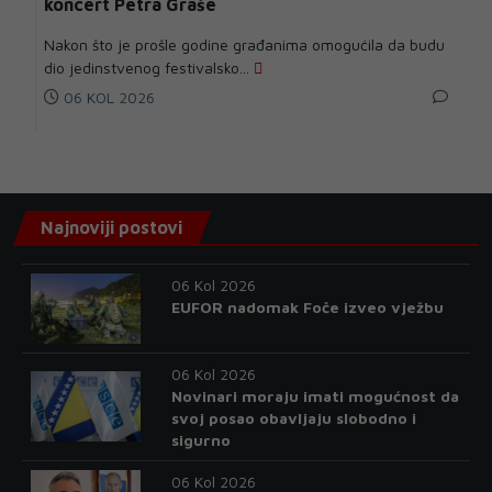
koncert Petra Graše
Nakon što je prošle godine građanima omogućila da budu
dio jedinstvenog festivalsko...
06 KOL 2026
Najnoviji postovi
06 Kol 2026
EUFOR nadomak Foče izveo vježbu
06 Kol 2026
Novinari moraju imati mogućnost da
svoj posao obavljaju slobodno i
sigurno
06 Kol 2026