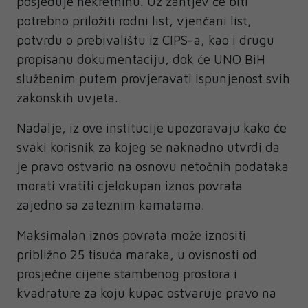
posjeduje nekretninu. Uz zahtjev će biti
potrebno priložiti rodni list, vjenčani list,
potvrdu o prebivalištu iz CIPS-a, kao i drugu
propisanu dokumentaciju, dok će UNO BiH
službenim putem provjeravati ispunjenost svih
zakonskih uvjeta.
Nadalje, iz ove institucije upozoravaju kako će
svaki korisnik za kojeg se naknadno utvrdi da
je pravo ostvario na osnovu netočnih podataka
morati vratiti cjelokupan iznos povrata
zajedno sa zateznim kamatama.
Maksimalan iznos povrata može iznositi
približno 25 tisuća maraka, u ovisnosti od
prosječne cijene stambenog prostora i
kvadrature za koju kupac ostvaruje pravo na