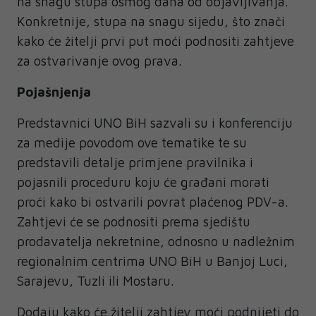
na snagu stupa osmog dana od objavljivanja.
Konkretnije, stupa na snagu sijedu, što znači
kako će žitelji prvi put moći podnositi zahtjeve
za ostvarivanje ovog prava.
Pojašnjenja
Predstavnici UNO BiH sazvali su i konferenciju
za medije povodom ove tematike te su
predstavili detalje primjene pravilnika i
pojasnili proceduru koju će građani morati
proći kako bi ostvarili povrat plaćenog PDV-a.
Zahtjevi će se podnositi prema sjedištu
prodavatelja nekretnine, odnosno u nadležnim
regionalnim centrima UNO BiH u Banjoj Luci,
Sarajevu, Tuzli ili Mostaru.
Dodaju kako će žitelji zahtjev moći podnijeti do