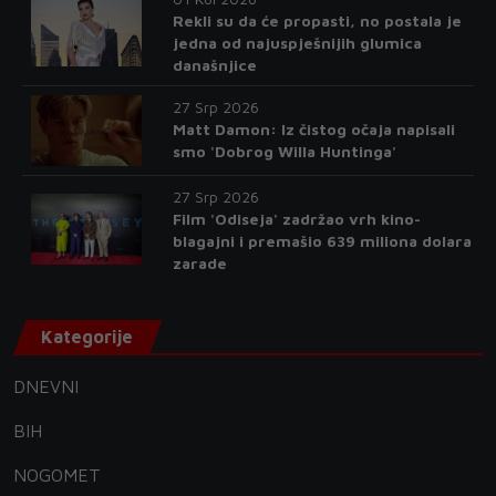
Rekli su da će propasti, no postala je
jedna od najuspješnijih glumica
današnjice
27 Srp 2026
Matt Damon: Iz čistog očaja napisali
smo 'Dobrog Willa Huntinga'
27 Srp 2026
Film 'Odiseja' zadržao vrh kino-
blagajni i premašio 639 miliona dolara
zarade
Kategorije
DNEVNI
BIH
NOGOMET