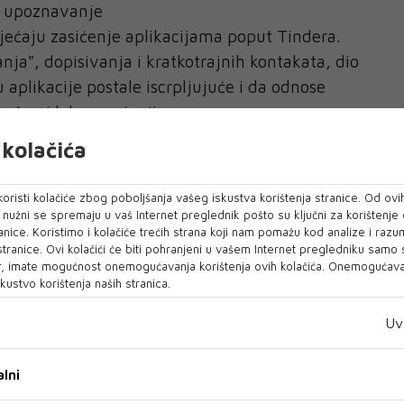
a upoznavanje
jećaju zasićenje aplikacijama poput Tindera.
ja", dopisivanja i kratkotrajnih kontakata, dio
 aplikacije postale iscrpljujuće i da odnose
vršno i lako zamjenjivo.
kolačića
 aplikacije često favoriziraju određene profile,
aktivnim fotografijama ili boljim sposobnostima
oristi kolačiće zbog poboljšanja vašeg iskustva korištenja stranice. Od ovih
og toga mnogi smatraju da aplikacije ne pružaju
o nužni se spremaju u vaš Internet preglednik pošto su ključni za korištenje
ačin upoznavanja ljudi.
anice. Koristimo i kolačiće trećih strana koji nam pomažu kod analize i razu
 stranice. Ovi kolačići će biti pohranjeni u vašem Internet pregledniku samo
, imate mogućnost onemogućavanja korištenja ovih kolačića. Onemogućavan
kustvo korištenja naših stranica.
xinga često navode i emocionalne razloge.
i život donosi više mira, manje stresa i veću
Uv
im vremenom.
lni
zvor svakodnevnih konflikata, nesigurnosti i