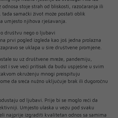
 odnosa stoje strah od bliskosti, razočaranja ili
tada samački život može postati oblik
a umjesto njihova rješavanja.
e o društvu nego o ljubavi
a prvi pogled izgleda kao još jedna prolazna
 zapravo se uklapa u šire društvene promjene.
astale su uz društvene mreže, pandemiju,
st i sve veći pritisak da budu uspješne u svim
 takvom okruženju mnogi preispituju
 tome da sreća nužno uključuje brak ili dugoročnu
dustaju od ljubavi. Prije bi se moglo reći da
lektivniji. Umjesto ulaska u vezu pod svaku
želi najprije izgraditi kvalitetan odnos sa samima