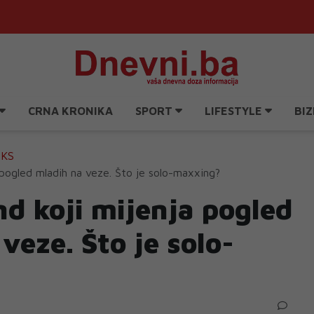
CRNA KRONIKA
SPORT
LIFESTYLE
BIZ
EKS
a pogled mladih na veze. Što je solo-maxxing?
end koji mijenja pogled
veze. Što je solo-