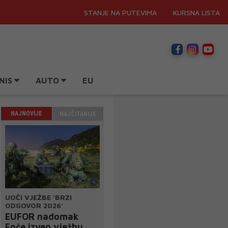
STANJE NA PUTEVIMA
KURSNA LISTA
NIS
AUTO
EU
NAJNOVIJE
NAJČITANIJE
UOČI VJEŽBE 'BRZI
ODGOVOR 2026'
EUFOR nadomak
Foče izveo vježbu