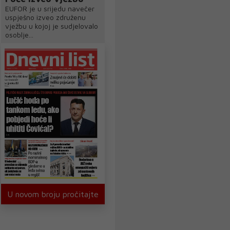
EUFOR je u srijedu navečer
uspješno izveo združenu
vježbu u kojoj je sudjelovalo
osoblje...
U novom broju pročitajte