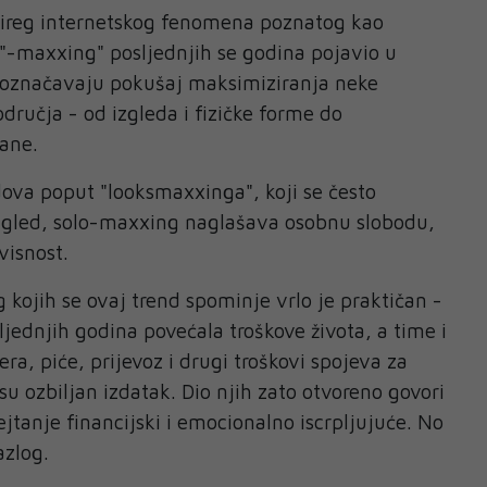
šireg internetskog fenomena poznatog kao
"-maxxing" posljednjih se godina pojavio u
i označavaju pokušaj maksimiziranja neke
odručja - od izgleda i fizičke forme do
rane.
dova poput "looksmaxxinga", koji se često
 izgled, solo-maxxing naglašava osobnu slobodu,
visnost.
 kojih se ovaj trend spominje vrlo je praktičan -
sljednjih godina povećala troškove života, a time i
era, piće, prijevoz i drugi troškovi spojeva za
u ozbiljan izdatak. Dio njih zato otvoreno govori
jtanje financijski i emocionalno iscrpljujuće. No
azlog.