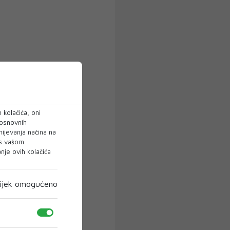
 kolačića, oni
 osnovnih
mijevanja načina na
 s vašom
je ovih kolačića
ijek omogućeno