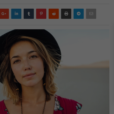
Google
LinkedIn
Tumblr
Pinterest
Reddit
Print
Telegram
Email
plus