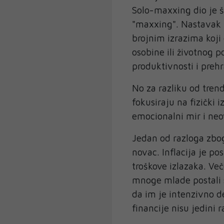
Solo-maxxing dio je 
"maxxing". Nastavak 
brojnim izrazima koj
osobine ili životnog p
produktivnosti i preh
No za razliku od tren
fokusiraju na fizički
emocionalni mir i neo
Jedan od razloga zbog
novac. Inflacija je po
troškove izlazaka. Več
mnoge mlade postali s
da im je intenzivno de
financije nisu jedini r