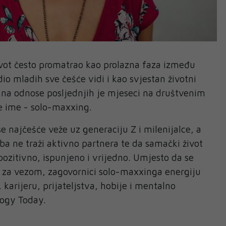
vot često promatrao kao prolazna faza između
io mladih sve češće vidi i kao svjestan životni
d na odnose posljednjih je mjeseci na društvenim
e ime - solo-maxxing.
 se najčešće veže uz generaciju Z i milenijalce, a
ba ne traži aktivno partnera te da samački život
pozitivno, ispunjeno i vrijedno. Umjesto da se
u za vezom, zagovornici solo-maxxinga energiju
, karijeru, prijateljstva, hobije i mentalno
logy Today.