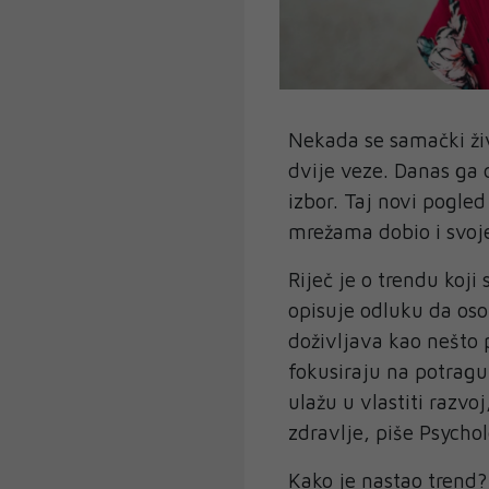
Nekada se samački ži
dvije veze. Danas ga d
izbor. Taj novi pogle
mrežama dobio i svoj
Riječ je o trendu koji
opisuje odluku da oso
doživljava kao nešto 
fokusiraju na potrag
ulažu u vlastiti razvoj
zdravlje, piše Psycho
Kako je nastao trend?