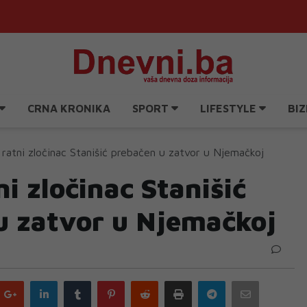
CRNA KRONIKA
SPORT
LIFESTYLE
BIZ
 ratni zločinac Stanišić prebačen u zatvor u Njemačkoj
ni zločinac Stanišić
u zatvor u Njemačkoj
Google
LinkedIn
Tumblr
Pinterest
Reddit
Print
Telegram
Email
plus