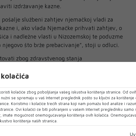
taviti izdržavanje kazne.
pošalje službeni zahtjev njemačkoj vladi za
 kazne i, ako vlada Njemačke prihvati zahtjev, o
šića i nadležne vlasti u Nizozemskoj te poduzme
njegovo što brže prebacivanje", stoji u odluci.
tovati zbog zdravstvenog stanja
e Stanišićev raniji povjerljivi zahtjev da se prije
kolačića
ržavu angažira sudski medicinski vještak koji bi
dravstveno stanje i mogućnost putovanja.
oristi kolačiće zbog poboljšanja vašeg iskustva korištenja stranice. Od ovih
 tvrdnjama da su njegovi zdravstveni problemi
o nužni se spremaju u vaš Internet preglednik pošto su ključni za korištenje
anice. Koristimo i kolačiće trećih strana koji nam pomažu kod analize i razu
premještaj bio krajnje nepovoljan, Mehanizam
 stranice. Ovi kolačići će biti pohranjeni u vašem Internet pregledniku samo
šenju kazni s Nizozemskom, niti postoje uvjeti
, imate mogućnost onemogućavanja korištenja ovih kolačića. Onemogućavan
kustvo korištenja naših stranica.
 osuđenika u pritvorskoj jedinici UN-a nakon
vodi se u obrazloženju.
Uv