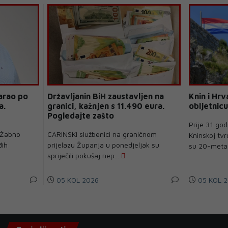
arao po
Državljanin BiH zaustavljen na
Knin i Hrv
a.
granici, kažnjen s 11.490 eura.
obljetnicu
Pogledajte zašto
Prije 31 god
 Žabno
CARINSKI službenici na graničnom
Kninskoj tvrđ
đih
prijelazu Županja u ponedjeljak su
su 20-metar
spriječili pokušaj nep...
05 KOL 2026
05 KOL 2