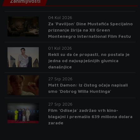
Zanimljivosti
04 Kol 2026
Za 'Paviljon' Dine Mustafića Specijalno
priznanje žirija na XII Green
Montenegro International Film Festu
01 Kol 2026
Rekli su da će propasti, no postala je
jedna od najuspješnijih glumica
današnjice
27 Srp 2026
Matt Damon: Iz čistog očaja napisali
smo 'Dobrog Willa Huntinga'
27 Srp 2026
Film 'Odiseja' zadržao vrh kino-
blagajni i premašio 639 miliona dolara
zarade