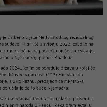
eg je Žalbeno vijeće Međunarodnog rezidualnog
e sudove (MRMKS) u svibnju 2023. osudilo na
g ratnih zločina na području bivše Jugoslavije,
kazne u Njemačkoj, prenosi Anadolu.
pada 2024., kojim se određuje država u kojoj će
užbe državne sigurnosti (SDB) Ministarstva
bije, služiti kaznu, predsjednica MRMKS-a
a odlučila je da to bude Njemačka.
kako se Stanišić trenutačno nalazi u pritvoru u
Ujedinjenih naroda u Haagu i čeka premještaj u