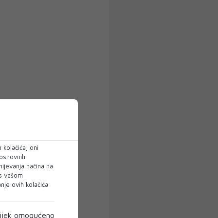
 kolačića, oni
 osnovnih
mijevanja načina na
 s vašom
je ovih kolačića
ijek omogućeno