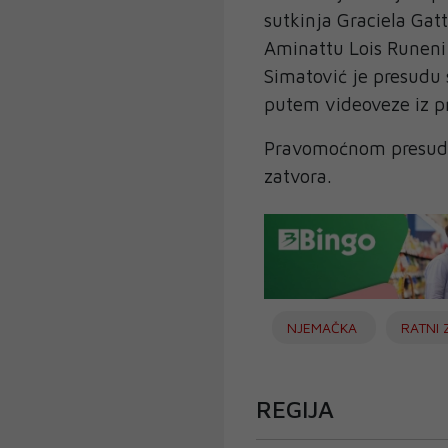
sutkinja Graciela Gat
Aminattu Lois Runeni
Simatović je presudu s
putem videoveze iz p
Pravomoćnom presudo
zatvora.
NJEMAČKA
RATNI 
REGIJA