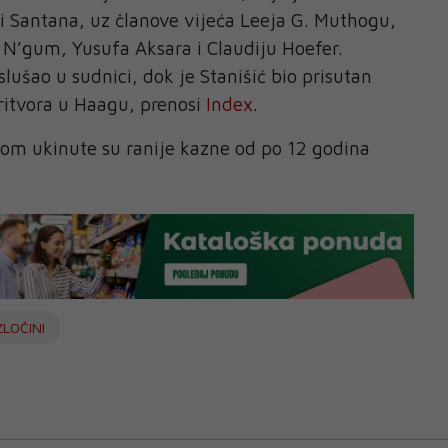
ti Santana, uz članove vijeća Leeja G. Muthogu,
 N’gum, Yusufa Aksara i Claudiju Hoefer.
lušao u sudnici, dok je Stanišić bio prisutan
ritvora u Haagu, prenosi
Index
.
m ukinute su ranije kazne od po 12 godina
ZLOČINI