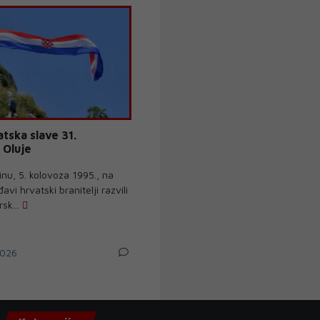
atska slave 31.
 Oluje
inu, 5. kolovoza 1995., na
avi hrvatski branitelji razvili
sk...
026