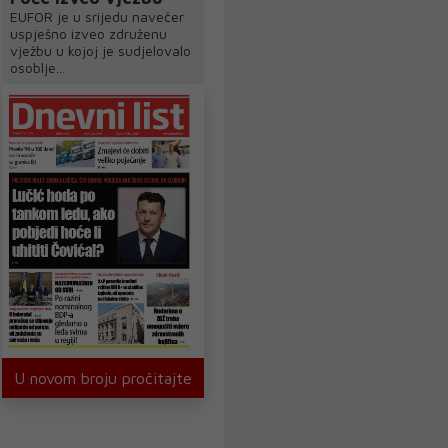
EUFOR je u srijedu navečer
uspješno izveo združenu
vježbu u kojoj je sudjelovalo
osoblje...
U novom broju pročitajte