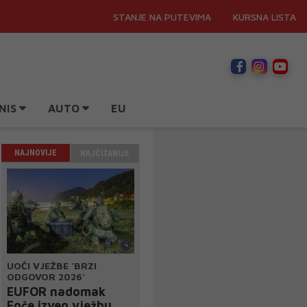
STANJE NA PUTEVIMA
KURSNA LISTA
NIS
AUTO
EU
NAJNOVIJE
NAJČITANIJE
UOČI VJEŽBE 'BRZI
ODGOVOR 2026'
EUFOR nadomak
Foče izveo vježbu