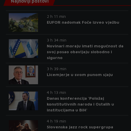
Najnoviji postovi
2 h 11 min
EUFOR nadomak Foče izveo vježbu
3 h 34 min
Novinari moraju imati mogućnost da
svoj posao obavljaju slobodno i
sigurno
3 h 39 min
Licemjerje u svom punom sjaju
4 h 13 min
Danas konferencija 'Položaj
konstitutivnih naroda i Ostalih u
institucijama u BiH'
4 h 19 min
Slovenska jazz rock supergrupa