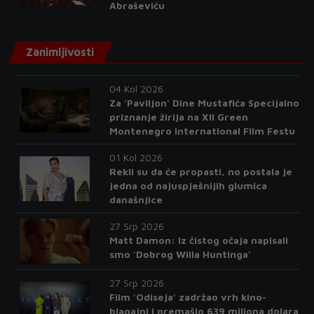
Abraševiću
Zanimljivosti
04 Kol 2026
Za 'Paviljon' Dine Mustafića Specijalno
priznanje žirija na XII Green
Montenegro International Film Festu
01 Kol 2026
Rekli su da će propasti, no postala je
jedna od najuspješnijih glumica
današnjice
27 Srp 2026
Matt Damon: Iz čistog očaja napisali
smo 'Dobrog Willa Huntinga'
27 Srp 2026
Film 'Odiseja' zadržao vrh kino-
blagajni i premašio 639 miliona dolara