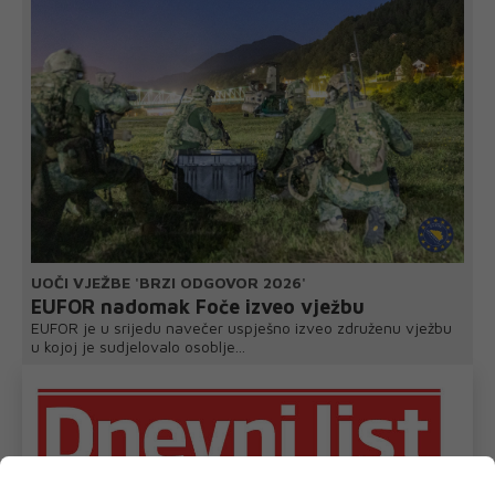
UOČI VJEŽBE 'BRZI ODGOVOR 2026'
EUFOR nadomak Foče izveo vježbu
EUFOR je u srijedu navečer uspješno izveo združenu vježbu
u kojoj je sudjelovalo osoblje...