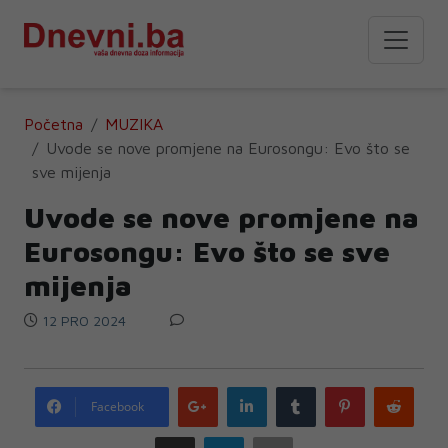
Početna
MUZIKA
Uvode se nove promjene na Eurosongu: Evo što se
sve mijenja
Uvode se nove promjene na
Eurosongu: Evo što se sve
mijenja
12 PRO 2024
Google
LinkedIn
Tumblr
Pinterest
Redd
Facebook
plus