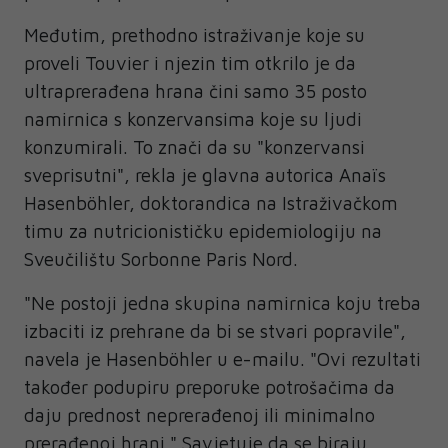
Međutim, prethodno istraživanje koje su
proveli Touvier i njezin tim otkrilo je da
ultraprerađena hrana čini samo 35 posto
namirnica s konzervansima koje su ljudi
konzumirali. To znači da su "konzervansi
sveprisutni", rekla je glavna autorica Anaïs
Hasenböhler, doktorandica na Istraživačkom
timu za nutricionističku epidemiologiju na
Sveučilištu Sorbonne Paris Nord.
"Ne postoji jedna skupina namirnica koju treba
izbaciti iz prehrane da bi se stvari popravile",
navela je Hasenböhler u e-mailu. "Ovi rezultati
također podupiru preporuke potrošačima da
daju prednost neprerađenoj ili minimalno
prerađenoj hrani." Savjetuje da se biraju