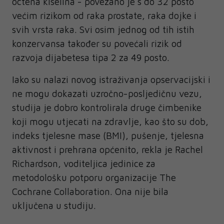
octena kiselina - povezano je s do 32 posto
većim rizikom od raka prostate, raka dojke i
svih vrsta raka. Svi osim jednog od tih istih
konzervansa također su povećali rizik od
razvoja dijabetesa tipa 2 za 49 posto.
Iako su nalazi novog istraživanja opservacijski i
ne mogu dokazati uzročno-posljedičnu vezu,
studija je dobro kontrolirala druge čimbenike
koji mogu utjecati na zdravlje, kao što su dob,
indeks tjelesne mase (BMI), pušenje, tjelesna
aktivnost i prehrana općenito, rekla je Rachel
Richardson, voditeljica jedinice za
metodološku potporu organizacije The
Cochrane Collaboration. Ona nije bila
uključena u studiju.