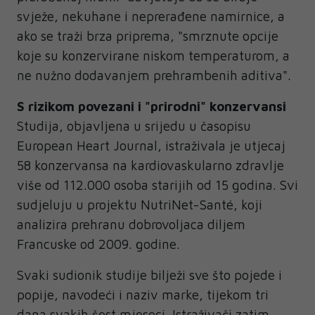
svježe, nekuhane i neprerađene namirnice, a
ako se traži brza priprema, "smrznute opcije
koje su konzervirane niskom temperaturom, a
ne nužno dodavanjem prehrambenih aditiva".
S rizikom povezani i "prirodni" konzervansi
Studija, objavljena u srijedu u časopisu
European Heart Journal, istraživala je utjecaj
58 konzervansa na kardiovaskularno zdravlje
više od 112.000 osoba starijih od 15 godina. Svi
sudjeluju u projektu NutriNet-Santé, koji
analizira prehranu dobrovoljaca diljem
Francuske od 2009. godine.
Svaki sudionik studije bilježi sve što pojede i
popije, navodeći i naziv marke, tijekom tri
dana svakih šest mjeseci. Istraživači zatim