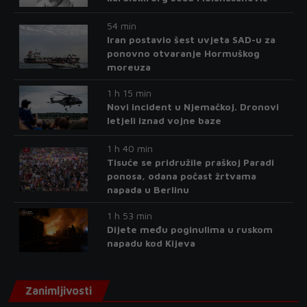
54 min
Iran postavio šest uvjeta SAD-u za
ponovno otvaranje Hormuškog
moreuza
1 h 15 min
Novi incident u Njemačkoj. Dronovi
letjeli iznad vojne baze
1 h 40 min
Tisuće se pridružile praškoj Paradi
ponosa, odana počast žrtvama
napada u Berlinu
1 h 53 min
Dijete među poginulima u ruskom
napadu kod Kijeva
Zanimljivosti