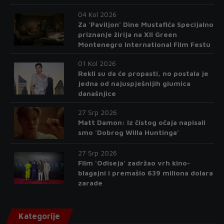
04 Kol 2026
Za 'Paviljon' Dine Mustafića Specijalno
priznanje žirija na XII Green
Montenegro International Film Festu
01 Kol 2026
Rekli su da će propasti, no postala je
jedna od najuspješnijih glumica
današnjice
27 Srp 2026
Matt Damon: Iz čistog očaja napisali
smo 'Dobrog Willa Huntinga'
27 Srp 2026
Film 'Odiseja' zadržao vrh kino-
blagajni i premašio 639 miliona dolara
zarade
Kategorije