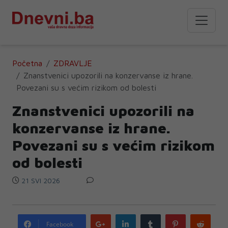
Početna
ZDRAVLJE
Znanstvenici upozorili na konzervanse iz hrane.
Povezani su s većim rizikom od bolesti
Znanstvenici upozorili na
konzervanse iz hrane.
Povezani su s većim rizikom
od bolesti
21 SVI 2026
Google
LinkedIn
Tumblr
Pinterest
Redd
Facebook