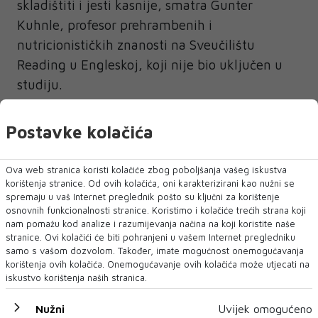
skladištiti i jesti kasnije, smatra Gunter
Kuhnle, profesor prehrambenih i
nutricionističkih znanosti na Sveučilištu
Reading u Engleskoj, koji nije bio uključen u
studiju.
"Konzervansi imaju važnu ulogu u
Postavke kolačića
prehrambenom sustavu, ne samo u
sprječavanju bolesti koje se prenose hranom,
Ova web stranica koristi kolačiće zbog poboljšanja vašeg iskustva
već i u sprječavanju kvarenja, smanjenju
korištenja stranice. Od ovih kolačića, oni karakterizirani kao nužni se
bacanja hrane i produljenju roka trajanja",
spremaju u vaš Internet preglednik pošto su ključni za korištenje
osnovnih funkcionalnosti stranice. Koristimo i kolačiće trećih strana koji
rekao je Kuhnle u izjavi.
nam pomažu kod analize i razumijevanja načina na koji koristite naše
stranice. Ovi kolačići će biti pohranjeni u vašem Internet pregledniku
Preostali konzervansi povezani s visokim
samo s vašom dozvolom. Također, imate mogućnost onemogućavanja
korištenja ovih kolačića. Onemogućavanje ovih kolačića može utjecati na
krvnim tlakom u studiji - askorbinska kiselina,
iskustvo korištenja naših stranica.
natrijev askorbat, natrijev eritorbat, limunska
kiselina i ekstrakti ružmarina - takozvani su
Nužni
Uvijek omogućeno