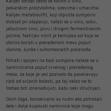
Kalijev sorbat često se koristi u vinu,
pekarskim proizvodima, sirevima i umacima.
Kalijev metabisulfit, koji otpušta sumporni
dioksid pri otapanju, nalazi se u vinu, soku,
jabučnom vinu, pivu i drugim fermentiranim
pićima. Natrijev nitrit je kemijska sol koja se
obično koristi u prerađenom mesu poput
slanine, šunke i suhomesnatih proizvoda.
Nitrati i spojevi na bazi sumpora nalaze se u
namirnicama poput crvenog i prerađenog
mesa, za koje je već poznato da povećavaju
rizik od srčanih bolesti, pa taj nalaz ne bi
trebao biti iznenađujući, kažu neki stručnjaci.
Osim toga, konzervansi su nužni ako potrošači
žele i dalje kupovati namirnice koje mogu