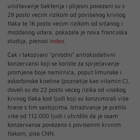
uništavanje bakterija i plijesni povezani su s
29 posto većim rizikom od povišenog krvnog
tlaka te 16 posto većim rizikom od srčanog i
moždanog udara, pokazala je nova francuska
studija, prenosi
index
.
Čak i takozvani "prirodni" antioksidativni
konzervansi koji se koriste za sprječavanje
promjene boje namirnica, poput limunske i
askorbinske kiseline (poznatije kao vitamin C),
doveli su do 22 posto većeg rizika od visokog
krvnog tlaka kod ljudi koji su konzumirali više
hrane s tim sastojcima. Istraživanje je pratilo
više od 112.000 ljudi i utvrdilo da je osam
konzervansa povezano s povišenim krvnim
tlakom, piše CNN.