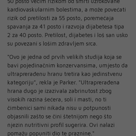
50 posto većim rizikom od smrti uzrokovane
kardiovaskularnim bolestima, a može povećati
rizik od pretilosti za 55 posto, poremećaja
spavanja za 41 posto i razvoja dijabetesa tipa
2 za 40 posto. Pretilost, dijabetes i loš san usko
su povezani s lošim zdravljem srca.
"Ovo je jedna od prvih velikih studija koja se
bavi pojedinačnim konzervansima, umjesto da
ultraprerađenu hranu tretira kao jedinstvenu
kategoriju", rekla je Parker. "Ultraprerađena
hrana dugo je izazivala zabrinutost zbog
visokih razina šećera, soli i masti, no ti
čimbenici sami nikada nisu u potpunosti
objasnili zašto se čini štetnijom nego što
njezin nutritivni profil sugerira. Ovi nalazi
pomažu popuniti dio te praznine."