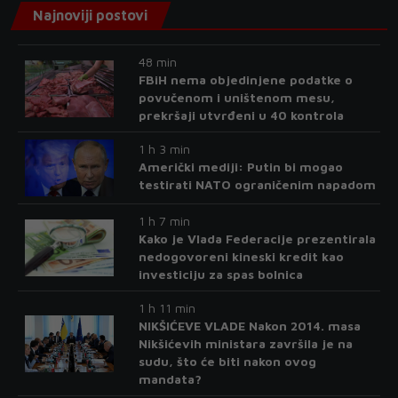
Najnoviji postovi
48 min
FBiH nema objedinjene podatke o
povučenom i uništenom mesu,
prekršaji utvrđeni u 40 kontrola
1 h 3 min
Američki mediji: Putin bi mogao
testirati NATO ograničenim napadom
1 h 7 min
Kako je Vlada Federacije prezentirala
nedogovoreni kineski kredit kao
investiciju za spas bolnica
1 h 11 min
NIKŠIĆEVE VLADE Nakon 2014. masa
Nikšićevih ministara završila je na
sudu, što će biti nakon ovog
mandata?