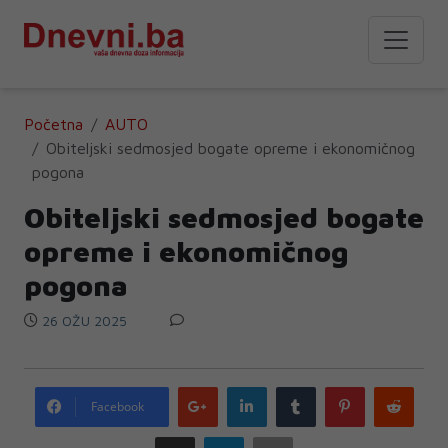
Početna
AUTO
Obiteljski sedmosjed bogate opreme i ekonomičnog
pogona
Obiteljski sedmosjed bogate
opreme i ekonomičnog
pogona
26 OŽU 2025
Google
LinkedIn
Tumblr
Pinterest
Redd
Facebook
plus