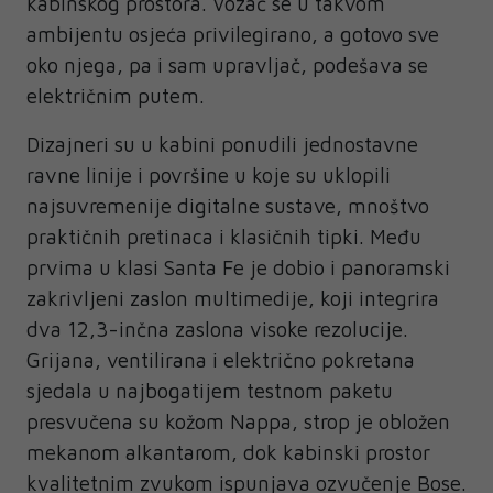
kabinskog prostora. Vozač se u takvom
ambijentu osjeća privilegirano, a gotovo sve
oko njega, pa i sam upravljač, podešava se
električnim putem.
Dizajneri su u kabini ponudili jednostavne
ravne linije i površine u koje su uklopili
najsuvremenije digitalne sustave, mnoštvo
praktičnih pretinaca i klasičnih tipki. Među
prvima u klasi Santa Fe je dobio i panoramski
zakrivljeni zaslon multimedije, koji integrira
dva 12,3-inčna zaslona visoke rezolucije.
Grijana, ventilirana i električno pokretana
sjedala u najbogatijem testnom paketu
presvučena su kožom Nappa, strop je obložen
mekanom alkantarom, dok kabinski prostor
kvalitetnim zvukom ispunjava ozvučenje Bose.