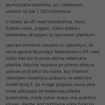
aluminijskim kotačima, ali i raskošnom
visinom od čak 1.720 milimetara.
U skladu sa off-road standardima, donji
dijelovi vrata, pragovi, lukovi kotača i
blatobrana oklopljeni su lakiranom plastikom.
Lakirani elementi vizualno su upečatljivi, ali
nema govora da pružaju bezbrižnost u off-road
vožnji kao što to pruža obična nelakirana
plastika. Najviše rasprava po pitanju dizajna
izazvao je stražnji dio vozila, koji finalnim
rješenjem neodoljivo podsjeća na električni
model Ioniq 5. Za mnoge potpuno ravna peta
vrata odstupaju od modernog ostatka
automobila, mada njihov dizajn ima praktični
smisao. Naime, kod podizanja vrata funkciju