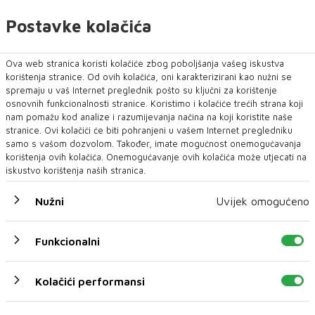
Postavke kolačića
Ova web stranica koristi kolačiće zbog poboljšanja vašeg iskustva
korištenja stranice. Od ovih kolačića, oni karakterizirani kao nužni se
spremaju u vaš Internet preglednik pošto su ključni za korištenje
osnovnih funkcionalnosti stranice. Koristimo i kolačiće trećih strana koji
nam pomažu kod analize i razumijevanja načina na koji koristite naše
stranice. Ovi kolačići će biti pohranjeni u vašem Internet pregledniku
samo s vašom dozvolom. Također, imate mogućnost onemogućavanja
korištenja ovih kolačića. Onemogućavanje ovih kolačića može utjecati na
iskustvo korištenja naših stranica.
Nužni
Uvijek omogućeno
Stražnja klupa višestruko je podesiva sprijeda,
straga, po nagibu i sklopiva, a putnici u
Funkcionalni
drugom redu imaju i odvojene komande
klimatizacije. Kvaliteta više kod novog modela
Kolačići performansi
jeste odlična zvučna izolacija, zahvaljujući
kojoj je boravak u kabini ugodan kao u