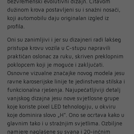
bezvremenski evolutivni dizajn. Čitavom
dužinom krova postavljeni su i snažni nosači,
koji automobilu daju originalan izgled iz
profila.
Oni su zanimljivi i jer su dizajneri radi lakšeg
pristupa krovu vozila u C-stupu napravili
praktičan oslonac za ruku, skriven preklopnim
poklopcem koji je moguće i zaključati.
Osnovne vizualne značajke novog modela jesu
ravne karoserijske linije te jedinstvena stilska i
funkcionalna rješenja. Najupečatljiviji detalj
vanjskog dizajna jesu nove svjetlosne grupe
koje koriste pixel LED tehnologiju, u okviru
koje dominira slovo „H". Ono se ocrtava kako u
glavnim tako i u stražnjim svjetlima. Ozbiljne
namjere naglašene su svana i 20-inčnim