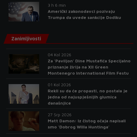
3 h 6 min
Američki zakonodavci pozivaju
Trumpa da uvede sankcije Dodiku
Zanimljivosti
04 Kol 2026
Za 'Paviljon' Dine Mustafića Specijalno
priznanje žirija na XII Green
Montenegro International Film Festu
01 Kol 2026
Rekli su da će propasti, no postala je
jedna od najuspješnijih glumica
današnjice
27 Srp 2026
Matt Damon: Iz čistog očaja napisali
smo 'Dobrog Willa Huntinga'