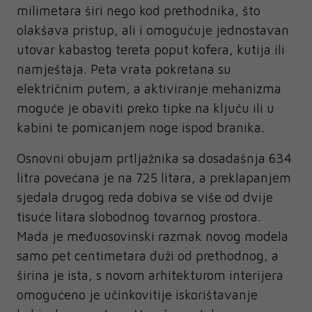
milimetara širi nego kod prethodnika, što
olakšava pristup, ali i omogućuje jednostavan
utovar kabastog tereta poput kofera, kutija ili
namještaja. Peta vrata pokretana su
električnim putem, a aktiviranje mehanizma
moguće je obaviti preko tipke na ključu ili u
kabini te pomicanjem noge ispod branika.
Osnovni obujam prtljažnika sa dosadašnja 634
litra povećana je na 725 litara, a preklapanjem
sjedala drugog reda dobiva se više od dvije
tisuće litara slobodnog tovarnog prostora.
Mada je međuosovinski razmak novog modela
samo pet centimetara duži od prethodnog, a
širina je ista, s novom arhitekturom interijera
omogućeno je učinkovitije iskorištavanje