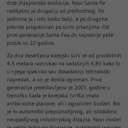
drže dizajnerske evolucije. Novi Santa Fe
radikalno je drugačiji od prethodnog. Po
jednima je i isto toliko bolji, a po drugima
previše progresivan po svim pitanjima. Od
prve generacije Santa Fea do najnovije pete
prošle su 22 godine.
Za dva desetljeća korejski SUV se od prvobitnih
4,5 metara razvukao na sadašnjih 4,83 kako bi
u njega spakirao sav dosadašnji tehnološki
napredak, a on je doista ogroman. Prva
generacija predstavljena je 2001. godine u
trenutku kada je korejska tvrtka imala
ambiciozne planove, ali i ograničen budžet. Bio
je to automobil prepoznatljivog, ali istodobno
neupadljivog industrijskog dizajna. Novi model
je nešto potpuno drugačije, automobil razvijen