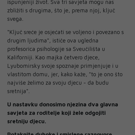
ispunjeniji život. Sva tri savjeta mogu nas
zbližiti s drugima, što je, prema njoj, ključ
svega.
"Ključ sreće je osjećati se voljeno i povezano s
drugim ljudima", ističe ova ugledna
profesorica psihologije sa Sveučilišta u
Kaliforniji. Kao majka četvero djece,
Lyubomirsky svoje spoznaje primjenjuje i u
vlastitom domu, jer, kako kaže, "to je ono što
najviše želimo za svoju djecu - da budu
sretnija".
U nastavku donosimo njezina dva glavna
savjeta za roditelje koji žele odgojiti
sretniju djecu.
Potaknite duboke i smislene razgovore