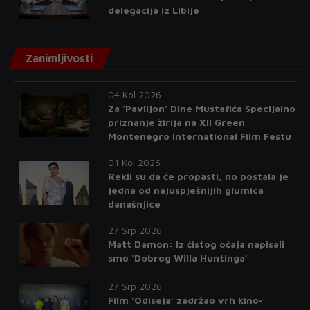
delegacija iz Libije
Zanimljivosti
04 Kol 2026
Za 'Paviljon' Dine Mustafića Specijalno
priznanje žirija na XII Green
Montenegro International Film Festu
01 Kol 2026
Rekli su da će propasti, no postala je
jedna od najuspješnijih glumica
današnjice
27 Srp 2026
Matt Damon: Iz čistog očaja napisali
smo 'Dobrog Willa Huntinga'
27 Srp 2026
Film 'Odiseja' zadržao vrh kino-