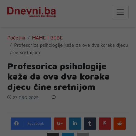
Početna
MAME I BEBE
Profesorica psihologije kaže da ova dva koraka djecu
čine sretnijom
Profesorica psihologije
kaže da ova dva koraka
djecu čine sretnijom
27 PRO 2025
Google
LinkedIn
Tumblr
Pinterest
Redd
Facebook
plus