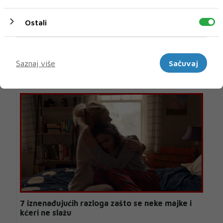
Ostali
U novom broju pročitajte
Marketinški
Saznaj više
Sačuvaj
MAME I BEBE
7 iznenađujućih razloga zašto se neke majke i
kćeri ne slažu