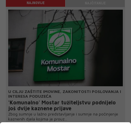
NAJNOVIJE
NAJČITANIJE
U CILJU ZAŠTITE IMOVINE, ZAKONITOSTI POSLOVANJA I
INTERESA PODUZEĆA
'Komunalno' Mostar tužiteljstvu podnijelo
još dvije kaznene prijave
Zbog sumnje u lažno predstavljanje i sumnje na počinjenje
kaznenih djela kojima je prouz...