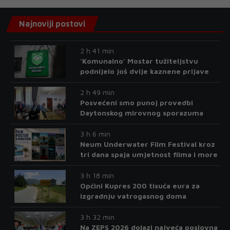
Najnoviji postovi
2 h 41 min
'Komunalno' Mostar tužiteljstvu
podnijelo još dvije kaznene prijave
2 h 49 min
Posvećeni smo punoj provedbi
Daytonskog mirovnog sporazuma
3 h 6 min
Neum Underwater Film Festival kroz
tri dana spaja umjetnost filma i more
3 h 18 min
Općini Kupres 200 tisuća eura za
izgradnju vatrogasnog doma
3 h 32 min
Na ZEPS 2026 dolazi najveća poslovna