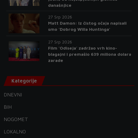
današnjice
27 Srp 2026
Matt Damon: Iz čistog očaja napisali
smo 'Dobrog Willa Huntinga'
27 Srp 2026
Film 'Odiseja' zadržao vrh kino-
blagajni i premašio 639 miliona dolara
zarade
Kategorije
DNEVNI
BIH
NOGOMET
LOKALNO