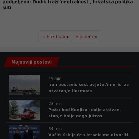
podijeljena: Dodik traži 'neutralnost', hrvatska politika
šuti
« Prethodni
Sljedeći »
Najnoviji postovi
14 min
Iran postavio šest uvjeta Americi za
otvaranje Hormuza
23 min
Požar kod Konjica i dalje aktivan,
stanje bolje nego jutros
34 min
Vučić: Srbija će s Izraelcima otvoriti