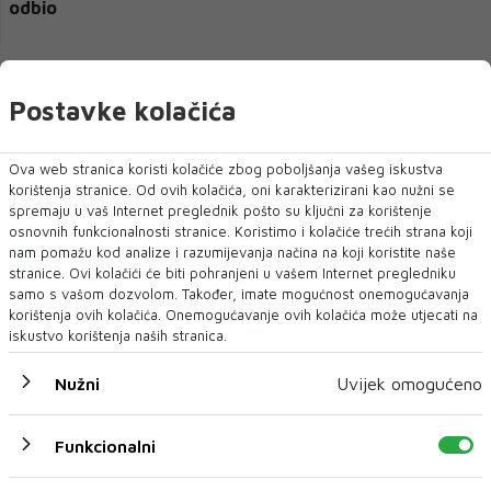
odbio
Postavke kolačića
Ova web stranica koristi kolačiće zbog poboljšanja vašeg iskustva
korištenja stranice. Od ovih kolačića, oni karakterizirani kao nužni se
spremaju u vaš Internet preglednik pošto su ključni za korištenje
osnovnih funkcionalnosti stranice. Koristimo i kolačiće trećih strana koji
nam pomažu kod analize i razumijevanja načina na koji koristite naše
stranice. Ovi kolačići će biti pohranjeni u vašem Internet pregledniku
samo s vašom dozvolom. Također, imate mogućnost onemogućavanja
'ILI STE S NAMA ILI PROTIV NAS': BH. lideri će biti
korištenja ovih kolačića. Onemogućavanje ovih kolačića može utjecati na
pometeni sa scene
iskustvo korištenja naših stranica.
Nužni
Uvijek omogućeno
Funkcionalni