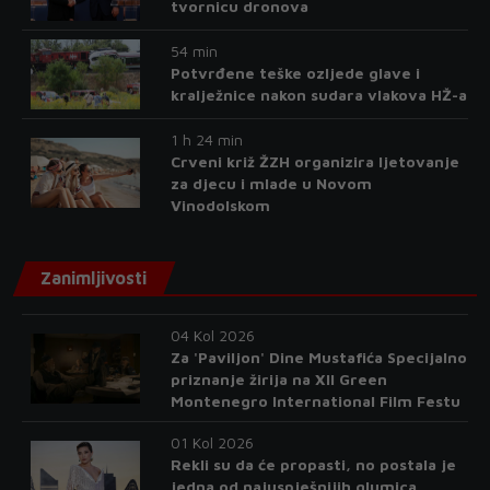
tvornicu dronova
54 min
Potvrđene teške ozljede glave i
kralježnice nakon sudara vlakova HŽ-a
1 h 24 min
Crveni križ ŽZH organizira ljetovanje
za djecu i mlade u Novom
Vinodolskom
Zanimljivosti
04 Kol 2026
Za 'Paviljon' Dine Mustafića Specijalno
priznanje žirija na XII Green
Montenegro International Film Festu
01 Kol 2026
Rekli su da će propasti, no postala je
jedna od najuspješnijih glumica