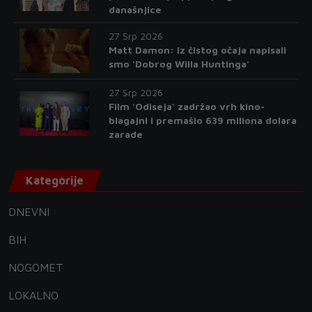
današnjice
27 Srp 2026
Matt Damon: Iz čistog očaja napisali
smo 'Dobrog Willa Huntinga'
27 Srp 2026
Film 'Odiseja' zadržao vrh kino-
blagajni i premašio 639 miliona dolara
zarade
Kategorije
DNEVNI
BIH
NOGOMET
LOKALNO