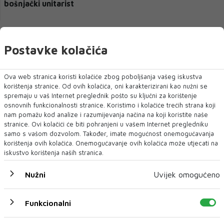
bošnjački unitarist
Postavke kolačića
Ova web stranica koristi kolačiće zbog poboljšanja vašeg iskustva
korištenja stranice. Od ovih kolačića, oni karakterizirani kao nužni se
spremaju u vaš Internet preglednik pošto su ključni za korištenje
osnovnih funkcionalnosti stranice. Koristimo i kolačiće trećih strana koji
nam pomažu kod analize i razumijevanja načina na koji koristite naše
stranice. Ovi kolačići će biti pohranjeni u vašem Internet pregledniku
samo s vašom dozvolom. Također, imate mogućnost onemogućavanja
Šefovi SDA, HDZ-a BiH i SNSD-a u Bruxellesu s
korištenja ovih kolačića. Onemogućavanje ovih kolačića može utjecati na
europskim povjerenikom Oliverom Varheljijem
iskustvo korištenja naših stranica.
Nužni
Uvijek omogućeno
Funkcionalni