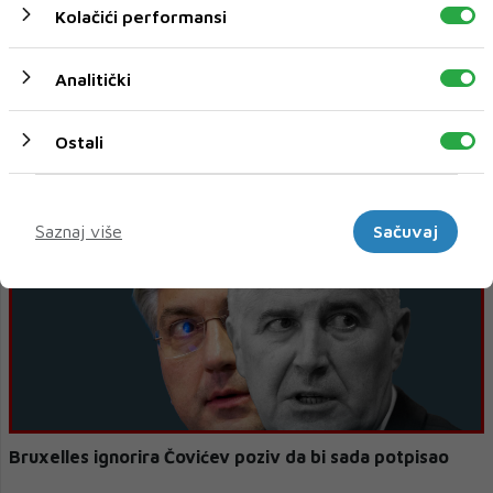
Kolačići performansi
Analitički
Ostali
Izbori o kojima će odlučiti Bošnjaci
Marketinški
Saznaj više
Sačuvaj
Bruxelles ignorira Čovićev poziv da bi sada potpisao