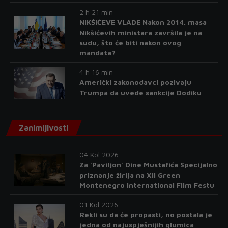
2 h 21 min
NIKŠIĆEVE VLADE Nakon 2014. masa
Nikšićevih ministara završila je na
sudu, što će biti nakon ovog
mandata?
4 h 16 min
Američki zakonodavci pozivaju
Trumpa da uvede sankcije Dodiku
Zanimljivosti
04 Kol 2026
Za 'Paviljon' Dine Mustafića Specijalno
priznanje žirija na XII Green
Montenegro International Film Festu
01 Kol 2026
Rekli su da će propasti, no postala je
jedna od najuspješnijih glumica