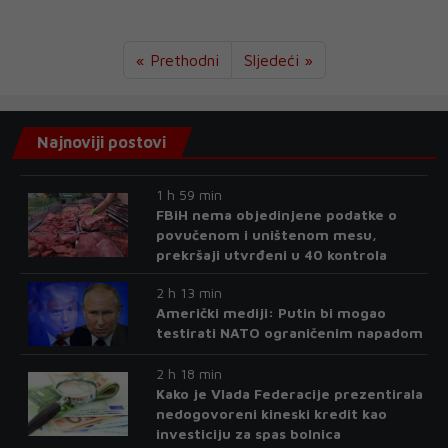
« Prethodni
Sljedeći »
Najnoviji postovi
1 h 59 min
FBiH nema objedinjene podatke o
povučenom i uništenom mesu,
prekršaji utvrđeni u 40 kontrola
2 h 13 min
Američki mediji: Putin bi mogao
testirati NATO ograničenim napadom
2 h 18 min
Kako je Vlada Federacije prezentirala
nedogovoreni kineski kredit kao
investiciju za spas bolnica