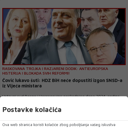
RASKOVANA TROJKA I RAZJARENI DODIK: ANTIEUROPSKA
HISTERIJA I BLOKADA SVIH REFORMI!
Čović lukavo šuti: HDZ BiH neće dopustiti izgon SNSD-a
iz Vijeća ministara
Ustavni sud Bosne i Hercegovine posljednjeg dana 2024. godine
donio je privremenu mjeru kojom je,...
Postavke kolačića
Ova web stranica koristi kolačiće zbog poboljšanja vašeg iskustva