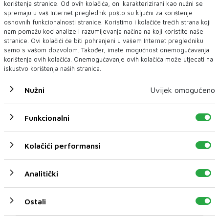
korištenja stranice. Od ovih kolačića, oni karakterizirani kao nužni se
spremaju u vaš Internet preglednik pošto su ključni za korištenje
osnovnih funkcionalnosti stranice. Koristimo i kolačiće trećih strana koji
nam pomažu kod analize i razumijevanja načina na koji koristite naše
stranice. Ovi kolačići će biti pohranjeni u vašem Internet pregledniku
samo s vašom dozvolom. Također, imate mogućnost onemogućavanja
korištenja ovih kolačića. Onemogućavanje ovih kolačića može utjecati na
iskustvo korištenja naših stranica.
NAKON ŠTO MU JE SPOČITNUO DODIKA, ČOVIĆ NAKON GLASANJA
MILANOVIĆA - POHVALIO
Nužni
Uvijek omogućeno
'I JARE I PARE': Čoviću treba Milanovićeva prgava
retorika i Plenkovićev novac – rat za Primorca nije
Funkcionalni
njegov rat
Piše: V.S.Herceg mostar@dnevni-list.ba Izjava predsjednika HDZ-a
Kolačići performansi
BiH Dragana Čovića o Zo...
Analitički
Ostali