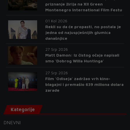
priznanje žirija na XII Green
Montenegro International Film Festu
01 Kol 2026
Rekli su da će propasti, no postala je
jedna od najuspješnijih glumica
današnjice
27 Srp 2026
Matt Damon: Iz čistog očaja napisali
smo 'Dobrog Willa Huntinga'
27 Srp 2026
Film 'Odiseja' zadržao vrh kino-
blagajni i premašio 639 miliona dolara
zarade
Kategorije
DNEVNI