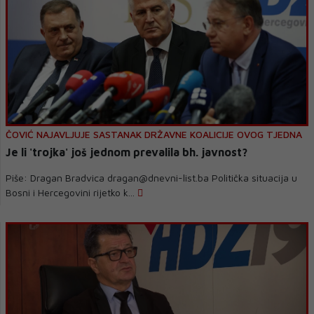
ČOVIĆ NAJAVLJUJE SASTANAK DRŽAVNE KOALICIJE OVOG TJEDNA
Je li 'trojka' još jednom prevalila bh. javnost?
Piše: Dragan Bradvica dragan@dnevni-list.ba Politička situacija u
Bosni i Hercegovini rijetko k...