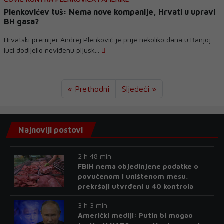
Plenkovićev tuš: Nema nove kompanije, Hrvati u upravi
BH gasa?
Hrvatski premijer Andrej Plenković je prije nekoliko dana u Banjoj
luci dodijelio neviđenu pljusk...
« Prethodni
Sljedeći »
Najnoviji postovi
2 h 48 min
FBiH nema objedinjene podatke o
povučenom i uništenom mesu,
prekršaji utvrđeni u 40 kontrola
3 h 3 min
Američki mediji: Putin bi mogao