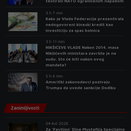
testirati NATO ograničenim napadom
3 h 7 min
Kako je Vlada Federacije prezentirala
nedogovoreni kineski kredit kao
investiciju za spas bolnica
3 h 11 min
NIKŠIĆEVE VLADE Nakon 2014. masa
Nikšićevih ministara završila je na
sudu, što će biti nakon ovog
mandata?
5 h 6 min
Američki zakonodavci pozivaju
Trumpa da uvede sankcije Dodiku
Zanimljivosti
04 Kol 2026
Za 'Paviljon' Dine Mustafića Specijalno