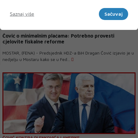
Marketinški
Saznaj više
Sačuvaj
Čović o minimalnim plaćama: Potrebno provesti
cjelovite fiskalne reforme
MOSTAR, (FENA) - Predsjednik HDZ-a BiH Dragan Čović izjavio je u
nedjelju u Mostaru kako se u Fed...
ČOVIĆ KONTRA PLENKOVIĆA I AMERIKE