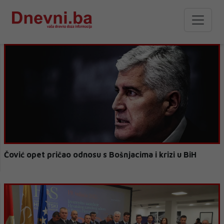
Čović opet pričao odnosu s Bošnjacima i krizi u BiH