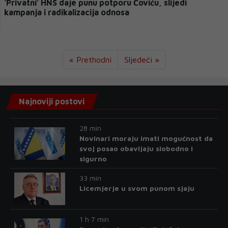
'Privatni' HNS daje punu potporu Čoviću, slijedi
kampanja i radikalizacija odnosa
« Prethodni
Sljedeći »
Najnoviji postovi
28 min
Novinari moraju imati mogućnost da
svoj posao obavljaju slobodno i
sigurno
33 min
Licemjerje u svom punom sjaju
1 h 7 min