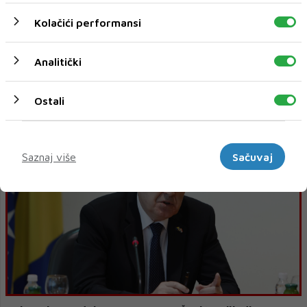
Kolačići performansi
Analitički
POLITIČARI I DEMOGRAFSKI SLOM: Prvo su istinu gurali
Ostali
pod tepih, sada priznaju problem ali i dalje ne rade ništa
da se on riješi
Marketinški
Saznaj više
Sačuvaj