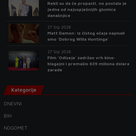
Rekli su da će propasti, no postala je
jedna od najuspješnijih glumica
današnjice
27 Srp 2026
Matt Damon: Iz čistog očaja napisali
smo 'Dobrog Willa Huntinga'
27 Srp 2026
Film 'Odiseja' zadržao vrh kino-
blagajni i premašio 639 miliona dolara
zarade
Kategorije
DNEVNI
BIH
NOGOMET