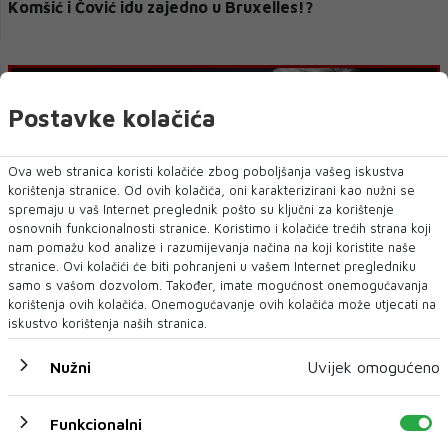
Komšić i Čović idu zajedno u Bruxelles!?
Postavke kolačića
Ova web stranica koristi kolačiće zbog poboljšanja vašeg iskustva
korištenja stranice. Od ovih kolačića, oni karakterizirani kao nužni se
spremaju u vaš Internet preglednik pošto su ključni za korištenje
osnovnih funkcionalnosti stranice. Koristimo i kolačiće trećih strana koji
nam pomažu kod analize i razumijevanja načina na koji koristite naše
stranice. Ovi kolačići će biti pohranjeni u vašem Internet pregledniku
Bojkot izbora po scenariju iz Srebrenice HDZ bi potpuno
samo s vašom dozvolom. Također, imate mogućnost onemogućavanja
uklonio iz vlasti
korištenja ovih kolačića. Onemogućavanje ovih kolačića može utjecati na
iskustvo korištenja naših stranica.
Nužni
Uvijek omogućeno
Funkcionalni