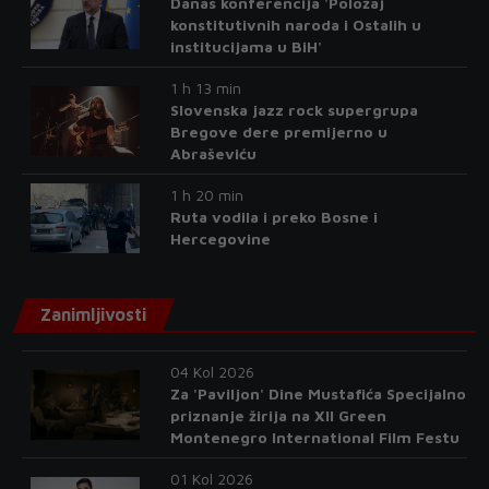
Danas konferencija 'Položaj
konstitutivnih naroda i Ostalih u
institucijama u BiH'
1 h 13 min
Slovenska jazz rock supergrupa
Bregove dere premijerno u
Abraševiću
1 h 20 min
Ruta vodila i preko Bosne i
Hercegovine
Zanimljivosti
04 Kol 2026
Za 'Paviljon' Dine Mustafića Specijalno
priznanje žirija na XII Green
Montenegro International Film Festu
01 Kol 2026